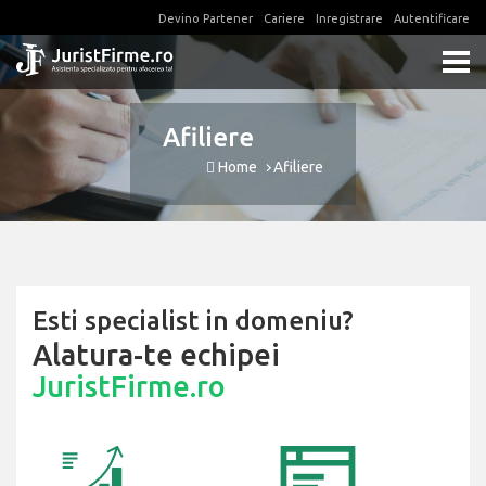
Devino Partener
Cariere
Inregistrare
Autentificare
Afiliere
Home
Afiliere
Esti specialist in domeniu?
Alatura-te echipei
JuristFirme.ro