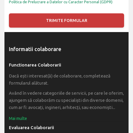
Politica de Prelucrare a Datelor cu Caracter Personal (GDPR)
Informatii colaborare
Functionarea Colaborarii
Dacă ești interesat(ă) de colaborare, completează
formularul alăturat.
Având în vedere categoriile de servicii, pe care le oferim,
ajungem să colaborăm cu specialiști din diverse domenii,
cum ar fi: avocați, ingineri, arhitecți, sau economiști...
Evaluarea Colaborarii